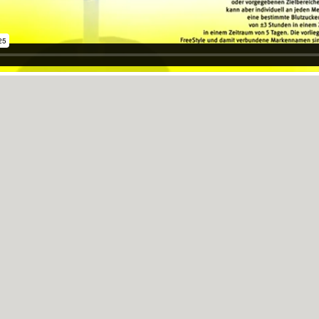
BOTT
AGENTUR:
BÜRO BLACK
REGIE:
RALPH LOOP
DATUM:
2014